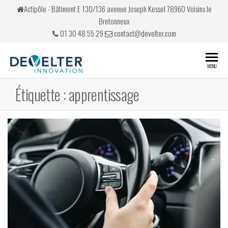
Skip
Actipôle - Bâtiment E 130/136 avenue Joseph Kessel 78960 Voisins le
to
Bretonneux
the
01 30 48 55 29
contact@develter.com
content
Develter
Simulateurs
MENU
de conduite
Étiquette :
apprentissage