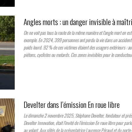
Angles morts : un danger invisible à maîtr
On ne voit pas tous la route de la même manière et l’angle mort en est 
exemple. En 2024, 399 personnes ont perdu la vie dans un accident
poids lourd. 92 % de ces victimes étaient des usagers extérieurs : au
piétons, cyclistes ou motards. Ces zones invisibles pour le conducteu
Develter dans l’émission En roue libre
Le dimanche 2 novembre 2025, Stéphane Develter, fondateur et prés
Develter Innovation, était l’invité de l’émission En roue libre pour par
au volant. Aux côtés de la présentatrice Laurence Péraud et du porte