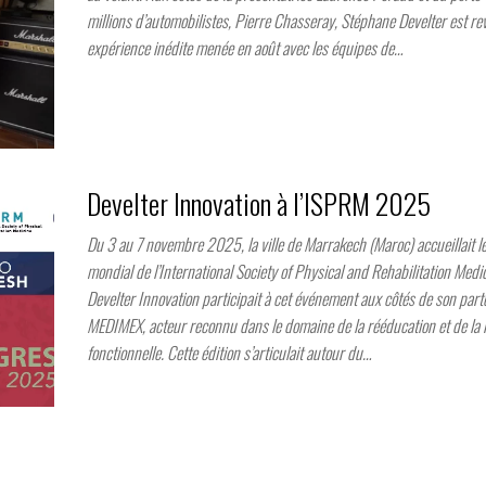
millions d’automobilistes, Pierre Chasseray, Stéphane Develter est r
expérience inédite menée en août avec les équipes de…
Develter Innovation à l’ISPRM 2025
Du 3 au 7 novembre 2025, la ville de Marrakech (Maroc) accueillait l
mondial de l’International Society of Physical and Rehabilitation Med
Develter Innovation participait à cet événement aux côtés de son part
MEDIMEX, acteur reconnu dans le domaine de la rééducation et de la 
fonctionnelle. Cette édition s’articulait autour du…