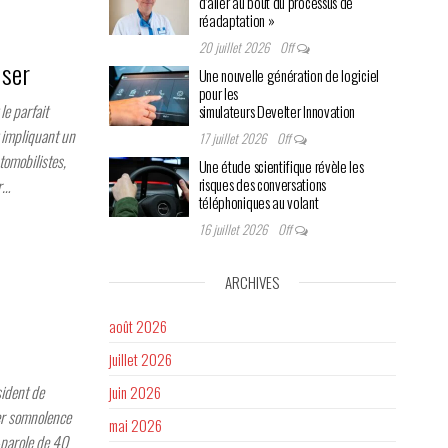
d’aller au bout du processus de
réadaptation »
20 juillet 2026
Off
iser
Une nouvelle génération de logiciel
pour les
le parfait
simulateurs Develter Innovation
 impliquant un
17 juillet 2026
Off
tomobilistes,
Une étude scientifique révèle les
risques des conversations
r…
téléphoniques au volant
16 juillet 2026
Off
ARCHIVES
août 2026
juillet 2026
ident de
juin 2026
ler somnolence
mai 2026
-parole de 40