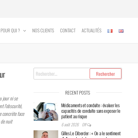
POUR QUI ?
NOS CLIENTS
CONTACT
ACTUALITÉS
Rechercher :
our
RECENT POSTS
 jour ni se
Médicaments et conduite : évaluer les
t l’obscurité,
capacités de conduite sans exposer le
e concrète face
patient au risque
 de nuit
6 août 2026
Off
Gilles Le Diberder : « On a le sentiment