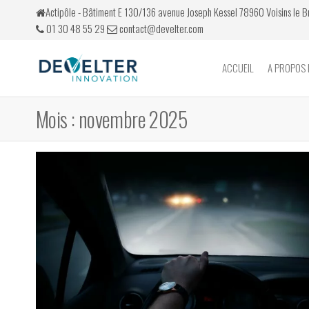
Skip
Actipôle - Bâtiment E 130/136 avenue Joseph Kessel 78960 Voisins le 
to
01 30 48 55 29
contact@develter.com
the
content
ACCUEIL
A PROPOS 
Develter
Simulateurs
de conduite
Mois :
novembre 2025