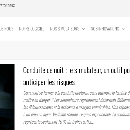
Bretonneux
DE NOUS
NOTRE LOGICIEL
NOS SIMULATEURS
NOS INNOVATIONS
Conduite de nuit : le simulateur, un outil p
anticiper les risques
Comment se former à la conduite nocturne sans attendre la tombée du
mettre en danger ? Les simulateurs reproduisent désormais fidèlemen
les éblouissements et la présence d’usagers vulnérables. Une répons
à un enjeu majeur. Visibilité réduite, risques exponentiels La conduite
représente seulement 10 % du trafic routier,…