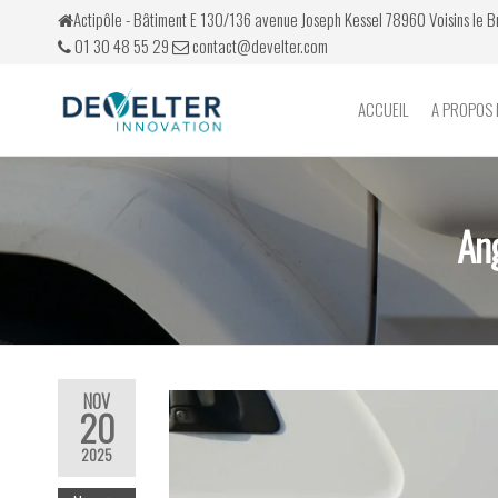
Actipôle - Bâtiment E 130/136 avenue Joseph Kessel 78960 Voisins le 
01 30 48 55 29
contact@develter.com
ACCUEIL
A PROPOS 
Develter
Simulateurs
de conduite
Ang
NOV
20
2025