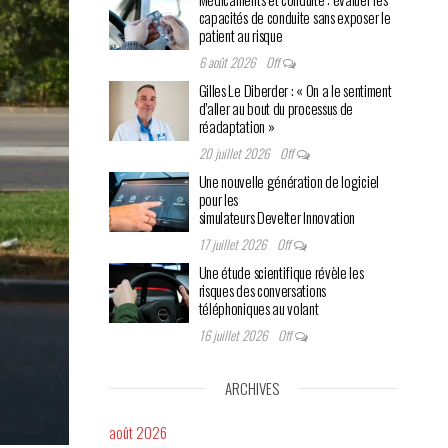
capacités de conduite sans exposer le
patient au risque
6 août 2026
Off
Gilles Le Diberder : « On a le sentiment
d’aller au bout du processus de
réadaptation »
20 juillet 2026
Off
Une nouvelle génération de logiciel
pour les
simulateurs Develter Innovation
17 juillet 2026
Off
Une étude scientifique révèle les
risques des conversations
téléphoniques au volant
16 juillet 2026
Off
ARCHIVES
août 2026