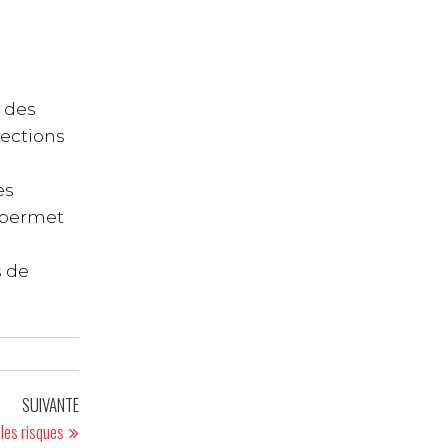
e des
sections
es
L permet
s de
SUIVANTE
 les risques