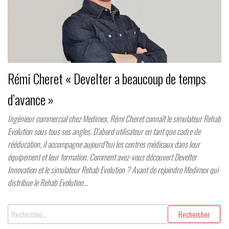
Rémi Cheret « Develter a beaucoup de temps
d’avance »
Ingénieur commercial chez Medimex, Rémi Cheret connaît le simulateur Rehab
Evolution sous tous ses angles. D’abord utilisateur en tant que cadre de
rééducation, il accompagne aujourd’hui les centres médicaux dans leur
équipement et leur formation. Comment avez-vous découvert Develter
Innovation et le simulateur Rehab Evolution ? Avant de rejoindre Medimex qui
distribue le Rehab Evolution…
Rechercher :