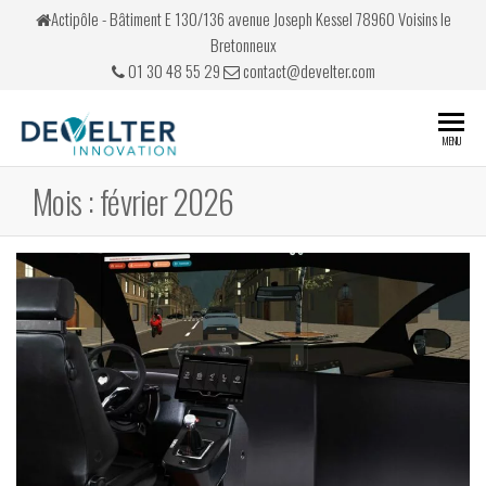
Skip
Actipôle - Bâtiment E 130/136 avenue Joseph Kessel 78960 Voisins le
to
Bretonneux
the
01 30 48 55 29
contact@develter.com
content
Develter
Simulateurs
MENU
de conduite
Mois :
février 2026