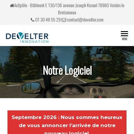
Actipôle - Bâtiment E 130/136 avenue Joseph Kessel 78960 Voisins le
Bretonneux
01 30 48 55 29
contact@develter.com
Develter
Simulateurs
MENU
de conduite
Notre Logiciel
Septembre 2026 : Nous sommes heureux
de vous annoncer l’arrivée de notre
nouveau logiciel.