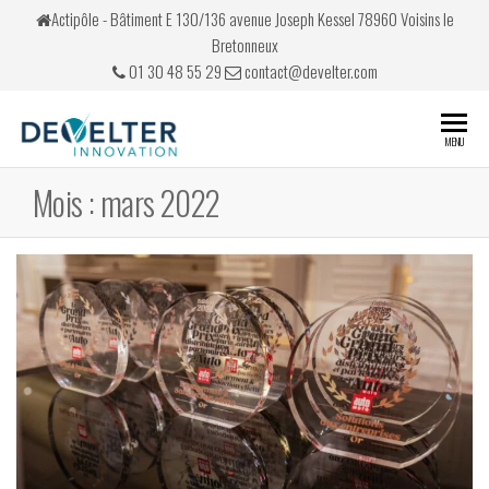
Skip
Actipôle - Bâtiment E 130/136 avenue Joseph Kessel 78960 Voisins le
to
Bretonneux
the
01 30 48 55 29
contact@develter.com
content
Develter
Simulateurs
MENU
de conduite
Mois :
mars 2022