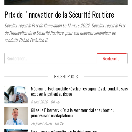
Prix de l’innovation de la Sécurité Routière
Develter reçoit le Prix de l’Innovation Le 17 mars 2022, Develter reçoit le Prix
de l’Innovation de la Sécurité Routière, pour son nouveau simulateur de
conduite Rehab Evolution II.
Rechercher :
RECENT POSTS
Médicaments et conduite : évaluer les capacités de conduite sans
exposer le patient au risque
6 août 2026
Off
Gilles Le Diberder : « On a le sentiment d’aller au bout du
processus de réadaptation »
20 juillet 2026
Off
Une nouvelle génération de logiciel pour les