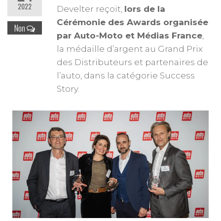
2022
Develter reçoit,
lors de la
Cérémonie des Awards organisée
Non
par Auto-Moto et Médias France
,
la médaille d’argent au Grand Prix
des Distributeurs et partenaires de
l’auto, dans la catégorie Success
Story.