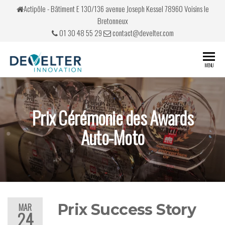
Actipôle - Bâtiment E 130/136 avenue Joseph Kessel 78960 Voisins le
Bretonneux
01 30 48 55 29
contact@develter.com
Develter
Simulateurs
MENU
de conduite
Prix Cérémonie des Awards
Auto-Moto
Prix Success Story
MAR
24