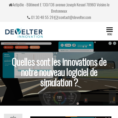
Actipôle - Bâtiment E 130/136 avenue Joseph Kessel 78960 Voisins le
Bretonneux
01 30 48 55 29
contact@develter.com
Develter
Simulateurs
MENU
de conduite
Quelles sont les innovations de
notre nouveau logiciel de
simulation ?