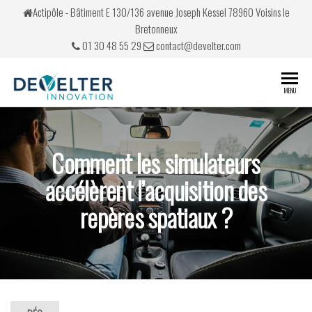
Actipôle - Bâtiment E 130/136 avenue Joseph Kessel 78960 Voisins le
Bretonneux
01 30 48 55 29
contact@develter.com
Develter
Simulateurs
MENU
de conduite
Comment les simulateurs
accélèrent l’acquisition des
repères spatiaux ?