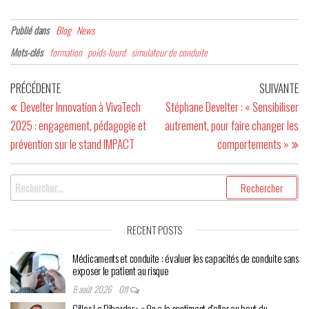
Publié dans
Blog
News
Mots-clés
formation
poids-lourd
simulateur de conduite
PRÉCÉDENTE
SUIVANTE
Develter Innovation à VivaTech
Stéphane Develter : « Sensibiliser
2025 : engagement, pédagogie et
autrement, pour faire changer les
prévention sur le stand IMPACT
comportements »
RECENT POSTS
Médicaments et conduite : évaluer les capacités de conduite sans
exposer le patient au risque
6 août 2026
Off
Gilles Le Diberder : « On a le sentiment d’aller au bout du