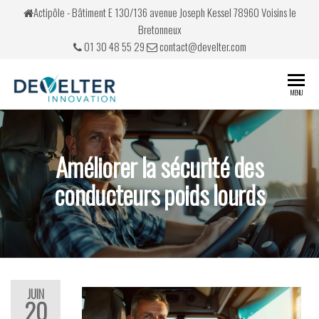
Actipôle - Bâtiment E 130/136 avenue Joseph Kessel 78960 Voisins le
Bretonneux
01 30 48 55 29
contact@develter.com
Develter
Simulateurs
MENU
de conduite
Améliorer la sécurité des
conducteurs poids lourds
JUIN
20