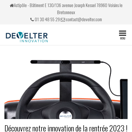
Skip
Actipôle - Bâtiment E 130/136 avenue Joseph Kessel 78960 Voisins le
to
Bretonneux
the
01 30 48 55 29
contact@develter.com
content
Develter
Simulateurs
MENU
de conduite
Découvrez notre innovation de la rentrée 2023 !