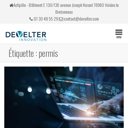
Skip
Actipôle - Bâtiment E 130/136 avenue Joseph Kessel 78960 Voisins le
to
Bretonneux
the
01 30 48 55 29
contact@develter.com
content
Develter
Simulateurs
MENU
de conduite
Étiquette :
permis