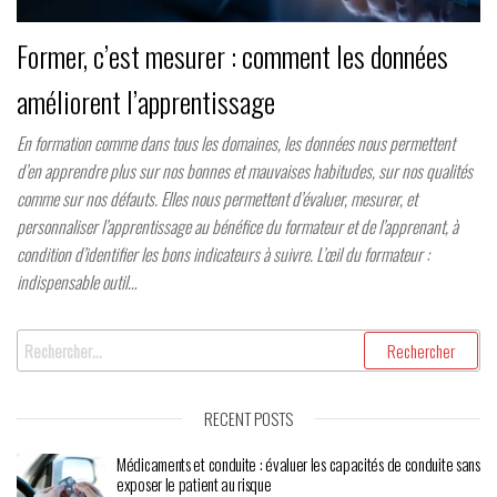
Former, c’est mesurer : comment les données
améliorent l’apprentissage
En formation comme dans tous les domaines, les données nous permettent
d’en apprendre plus sur nos bonnes et mauvaises habitudes, sur nos qualités
comme sur nos défauts. Elles nous permettent d’évaluer, mesurer, et
personnaliser l’apprentissage au bénéfice du formateur et de l’apprenant, à
condition d’identifier les bons indicateurs à suivre. L’œil du formateur :
indispensable outil…
Rechercher :
RECENT POSTS
Médicaments et conduite : évaluer les capacités de conduite sans
exposer le patient au risque