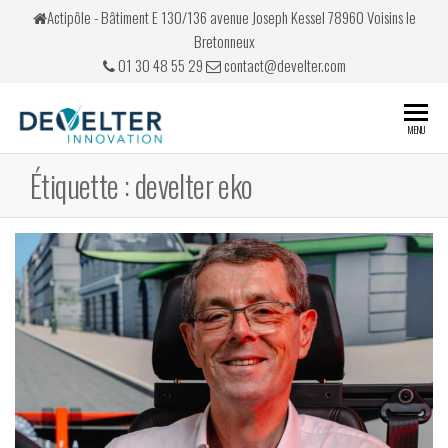
Skip
Actipôle - Bâtiment E 130/136 avenue Joseph Kessel 78960 Voisins le
to
Bretonneux
the
01 30 48 55 29
contact@develter.com
content
Develter
Simulateurs
MENU
de conduite
Étiquette :
develter eko