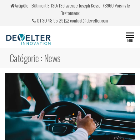
Skip
Actipôle - Bâtiment E 130/136 avenue Joseph Kessel 78960 Voisins le
to
Bretonneux
the
01 30 48 55 29
contact@develter.com
content
Develter
Simulateurs
MENU
de conduite
Catégorie :
News