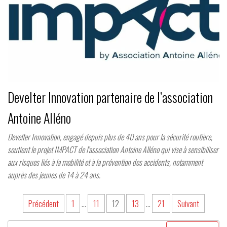
Develter Innovation partenaire de l’association
Antoine Alléno
Develter Innovation, engagé depuis plus de 40 ans pour la sécurité routière,
soutient le projet IMPACT de l’association Antoine Alléno qui vise à sensibiliser
aux risques liés à la mobilité et à la prévention des accidents, notamment
auprès des jeunes de 14 à 24 ans.
Navigation
Précédent
1
…
11
12
13
…
21
Suivant
des
Rechercher :