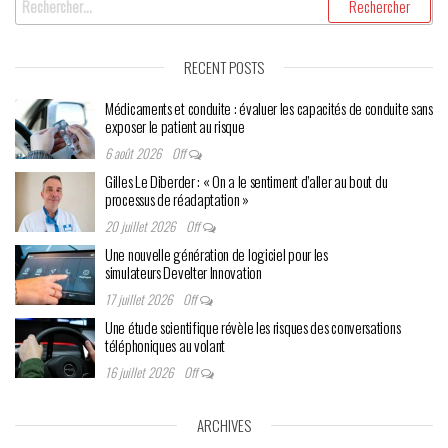
articles
RECENT POSTS
Médicaments et conduite : évaluer les capacités de conduite sans
exposer le patient au risque
6 août 2026
Off
Gilles Le Diberder : « On a le sentiment d’aller au bout du
processus de réadaptation »
20 juillet 2026
Off
Une nouvelle génération de logiciel pour les
simulateurs Develter Innovation
17 juillet 2026
Off
Une étude scientifique révèle les risques des conversations
téléphoniques au volant
16 juillet 2026
Off
ARCHIVES